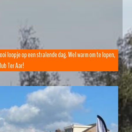
mooi loopje op een stralende dag. Wel warm om te lopen,
lub Ter Aar!