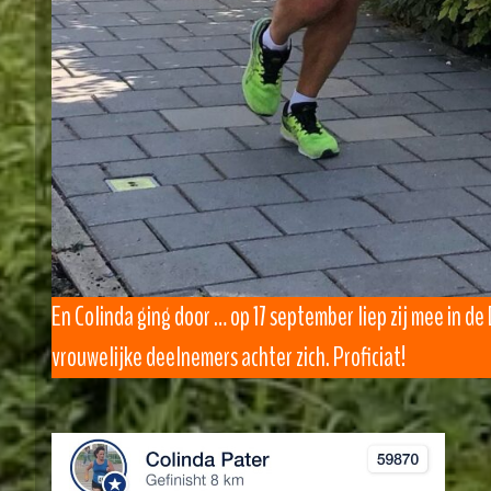
En Colinda ging door … op 17 september liep zij mee in d
vrouwelijke deelnemers achter zich. Proficiat!