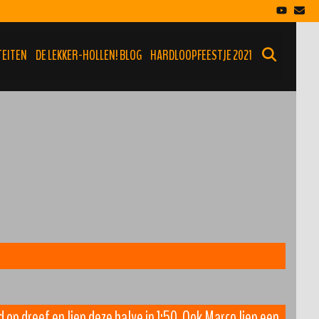
SEARCH
TEITEN
DE LEKKER-HOLLEN! BLOG
HARDLOOPFEESTJE 2021
op dreef en liep deze halve in 1:50. Ook Marco liep een