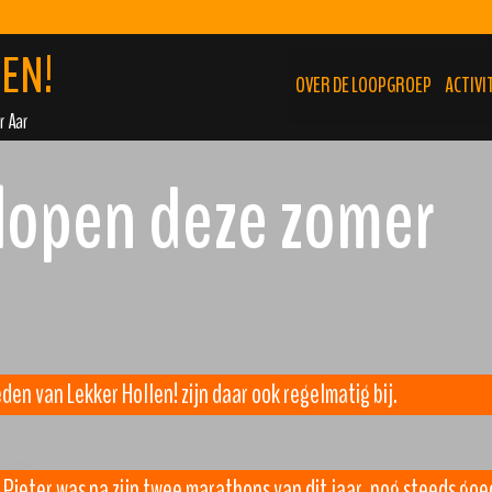
EN!
OVER DE LOOPGROEP
ACTIVI
r Aar
elopen deze zomer
en van Lekker Hollen! zijn daar ook regelmatig bij.
ieter was na zijn twee marathons van dit jaar, nog steeds goed 