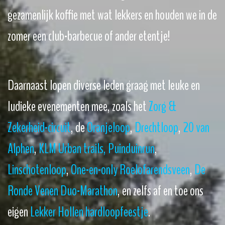
gezamenlijk koffie met wat lekkers en houden we in de
zomer een club-barbecue of ander etentje!
Daarnaast lopen diverse leden graag met leuke en
ludieke evenementen mee, zoals het
Zorg &
Zekerheid-circuit
, de
Oranjeloop
,
Drechtloop
,
20 van
Alphen
,
KLM Urban trails,
Puinduinrun
,
Linschotenloop
,
One-en-only Roelofarendsveen
,
De
Ronde Venen Duo-Marathon
, en zelfs af en toe ons
eigen
Lekker Hollen hardloopfeestje
.