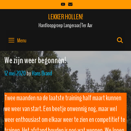
Skip
to
LEKKER HOLLEN!
content
Hardloopgroep Langeraar/Ter Aar
Menu
SE
We zijn weer begonnen!
12 mei 2020
by
Hans Brand
Twee maanden na de laatste training half maart kunnen
we weer van start. Een beetje onwennig nog, maar wel
weer enthousiast om elkaar weer te zien en competitief te
trainen. Het afstand houden is nog wat wennen. We lopen