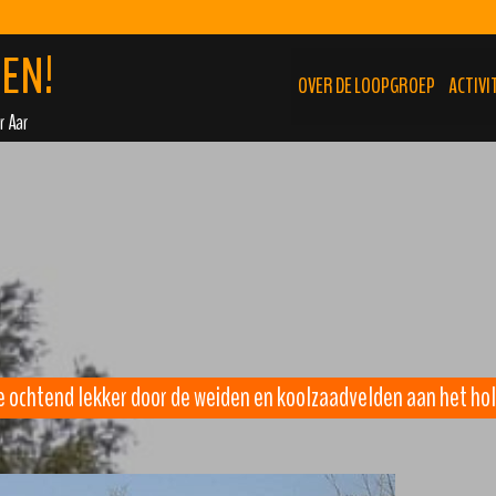
EN!
OVER DE LOOPGROEP
ACTIVI
r Aar
ige ochtend lekker door de weiden en koolzaadvelden aan het ho