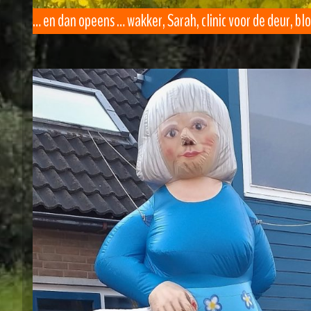
… en dan opeens … wakker, Sarah, clinic voor de deur, bl