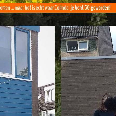
oemen … maar het is écht waar Colinda:
je bent 50 geworden
!