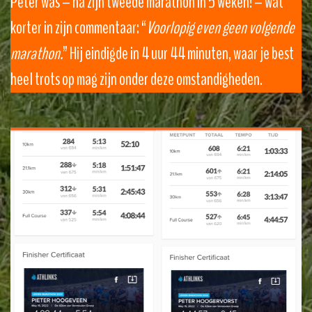
Peter was – na zijn tweede marathon in 5 weken! – wat
korter in zijn commentaar: “
Voorlopig even geen volgende
marathon.
” Hij eindigde in 4 uur 44 minuten, waar je best
heel trots op mag zijn onder deze omstandigheden.